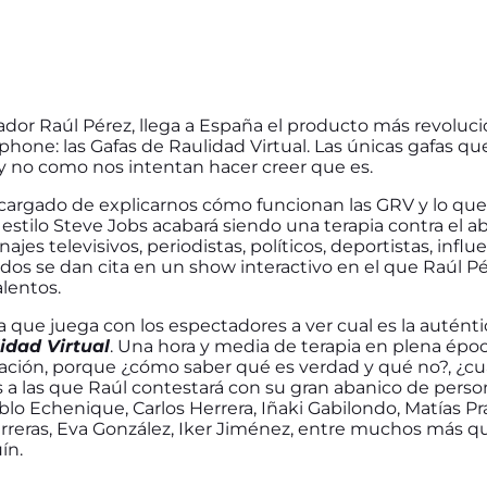
ador Raúl Pérez, llega a España el producto más revoluci
phone: las Gafas de Raulidad Virtual. Las únicas gafas q
 y no como nos intentan hacer creer que es.
ncargado de explicarnos cómo funcionan las GRV y lo q
estilo Steve Jobs acabará siendo una terapia contra el a
jes televisivos, periodistas, políticos, deportistas, influ
odos se dan cita en un show interactivo en el que Raúl P
alentos.
que juega con los espectadores a ver cual es la auténtic
idad Virtual
. Una hora y media de terapia en plena épo
ción, porque ¿cómo saber qué es verdad y qué no?, ¿cuá
 a las que Raúl contestará con su gran abanico de person
o Echenique, Carlos Herrera, Iñaki Gabilondo, Matías Prat
erreras, Eva González, Iker Jiménez, entre muchos más qu
ín.