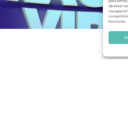
para almace
de estas t
navegación 
consentimie
funciones.
A