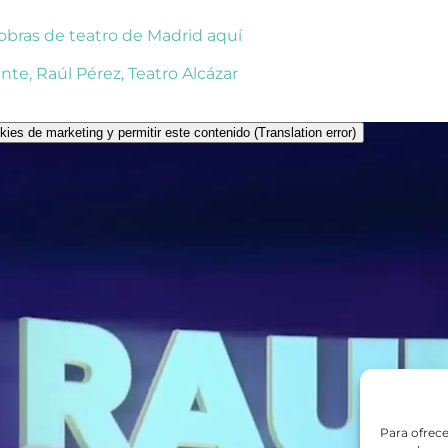
 obras de teatro de Madrid aquí
ente
,
Raúl Pérez
,
Teatro Alcázar
kies de marketing y permitir este contenido (Translation error)
Para ofrece