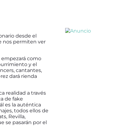
onario desde el
ue nos permiten ver
ue empezará como
burrimiento y el
encers, cantantes,
érez dará rienda
a realidad a través
ca de fake
l es la auténtica
ajes, todos ellos de
s, Revilla,
e se pasarán por el