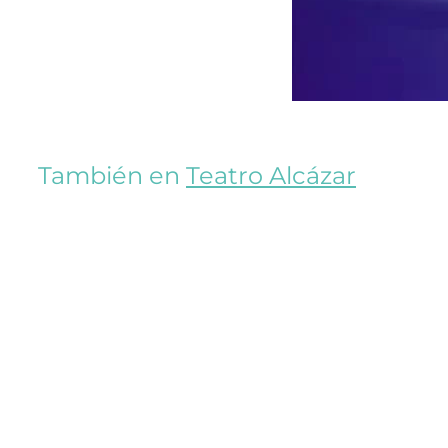
También en
Teatro Alcázar
En cartel
El Mago Invisible – Nada es lo que parece
Próximamente: 06/11/2026
Xavi Daura – Báilenlo
Próximamente: 19/09/2026
Miguel Lago. Miserable Parte II
Próximamente: 20/08/2026
El Brujo – La segunda venida de Cristo