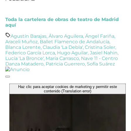
Toda la cartelera de obras de teatro de Madrid
aquí
Agustín Barajas
,
Álvaro Aguilera
,
Ángel Fariña
,
Araceli Muñoz
,
Ballet Flamenco de Andalucía
,
Blanca Lorente
,
Claudia 'La Debla'
,
Cristina Soler
,
Federico García Lorca
,
Hugo Aguilar
,
Jasiel Nahin
,
Lucía 'La Bronce'
,
María Carrasco
,
Nave 11 - Centro
Danza Matadero
,
Patricia Guerrero
,
Sofía Suárez
Haz clic para aceptar cookies de marketing y permitir este
contenido (Translation error)