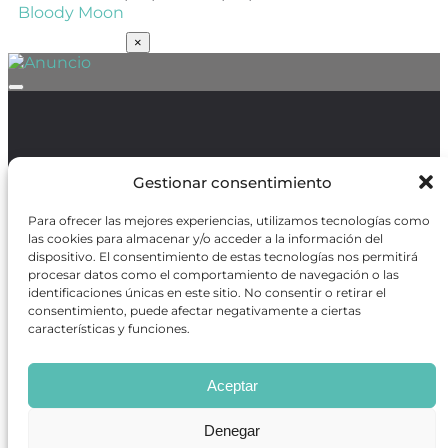
Bloody Moon
SUSCRÍBETE
×
Política de Protección de Datos
/
Política de Cookies
Gestionar consentimiento
Para ofrecer las mejores experiencias, utilizamos tecnologías como
las cookies para almacenar y/o acceder a la información del
dispositivo. El consentimiento de estas tecnologías nos permitirá
procesar datos como el comportamiento de navegación o las
REVISTA ONLINE
identificaciones únicas en este sitio. No consentir o retirar el
CARTELERA TEATRO MADRID
consentimiento, puede afectar negativamente a ciertas
CENTROS DE FORMACIÓN
características y funciones.
PREMIOS GODOT
CONCURSOS
SOBRE NOSOTROS
Aceptar
CONTACTO
OBRAS MÁS VOTADAS
Denegar
RANKING MEJORES OBRAS