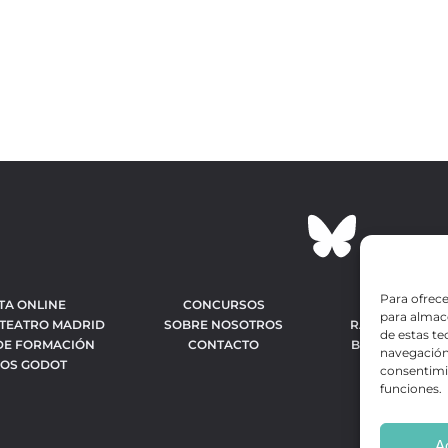
Para ofrece
TA ONLINE
CONCURSOS
OBRAS MÁS 
para almace
 TEATRO MADRID
SOBRE NOSOTROS
RANKING MEJO
de estas t
DE FORMACIÓN
CONTACTO
BÚSQUEDA AV
navegación 
IOS GODOT
OBR
consentimie
funciones.
A