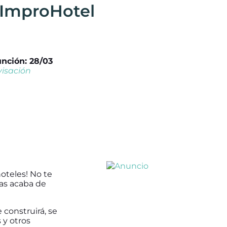
 ImproHotel
unción: 28/03
visación
hoteles! No te
jas acaba de
 construirá, se
 y otros