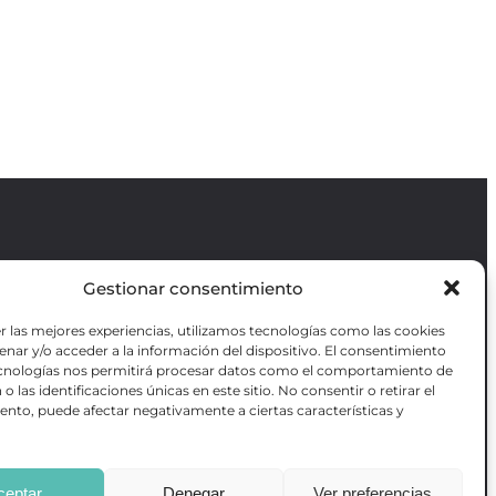
Gestionar consentimiento
Revista GODOT
es una revista
independiente especializada en información
r las mejores experiencias, utilizamos tecnologías como las cookies
sobre artes escénicas de Madrid, gratuita y
VOTADAS
nar y/o acceder a la información del dispositivo. El consentimiento
que se distribuye en espacios escénicos,
RES OBRAS
ecnologías nos permitirá procesar datos como el comportamiento de
además de otros puntos de interés turístico
ANZADA DE
o las identificaciones únicas en este sitio. No consentir o retirar el
y de ocio de la capital.
AS
nto, puede afectar negativamente a ciertas características y
ceptar
Denegar
Ver preferencias