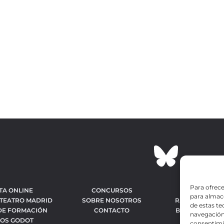
Para ofrece
TA ONLINE
CONCURSOS
OBRAS MÁS 
para almace
 TEATRO MADRID
SOBRE NOSOTROS
RANKING MEJO
de estas t
DE FORMACIÓN
CONTACTO
BÚSQUEDA AV
navegación 
IOS GODOT
OBR
consentimie