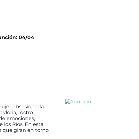
unción: 04/04
 mujer obsesionada
ldoria, rostro
 de emociones,
 los Ríos. En esta
s que giran en torno