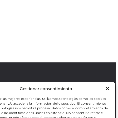
Gestionar consentimiento
Revista GODOT
es una revista
independiente especializada en información
r las mejores experiencias, utilizamos tecnologías como las cookies
sobre artes escénicas de Madrid, gratuita y
VOTADAS
nar y/o acceder a la información del dispositivo. El consentimiento
que se distribuye en espacios escénicos,
RES OBRAS
ecnologías nos permitirá procesar datos como el comportamiento de
además de otros puntos de interés turístico
ANZADA DE
o las identificaciones únicas en este sitio. No consentir o retirar el
y de ocio de la capital.
AS
nto, puede afectar negativamente a ciertas características y