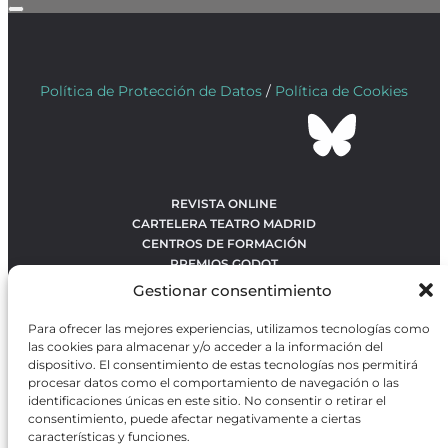
Política de Protección de Datos
/
Política de Cookies
REVISTA ONLINE
CARTELERA TEATRO MADRID
CENTROS DE FORMACIÓN
PREMIOS GODOT
CONCURSOS
Gestionar consentimiento
SOBRE NOSOTROS
CONTACTO
Para ofrecer las mejores experiencias, utilizamos tecnologías como
OBRAS MÁS VOTADAS
las cookies para almacenar y/o acceder a la información del
RANKING MEJORES OBRAS
dispositivo. El consentimiento de estas tecnologías nos permitirá
procesar datos como el comportamiento de navegación o las
BÚSQUEDA AVANZADA DE OBRAS
identificaciones únicas en este sitio. No consentir o retirar el
consentimiento, puede afectar negativamente a ciertas
características y funciones.