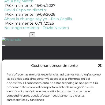
Aquí hay Match
Próximamente: 16/04/2027
David Cepo en directo
Próximamente: 19/09/2026
Ahora la chunga soy yo – Palo Capilla
Próximamente: 07/11/2026
No tengo remedio – David Navarro
SUSCRÍBETE
×
Política de Protección de Datos
/
Política de Cookies
Gestionar consentimiento
Para ofrecer las mejores experiencias, utilizamos tecnologías como
las cookies para almacenar y/o acceder a la información del
dispositivo. El consentimiento de estas tecnologías nos permitirá
procesar datos como el comportamiento de navegación o las
REVISTA ONLINE
identificaciones únicas en este sitio. No consentir o retirar el
consentimiento, puede afectar negativamente a ciertas
CARTELERA TEATRO MADRID
características y funciones.
CENTROS DE FORMACIÓN
PREMIOS GODOT