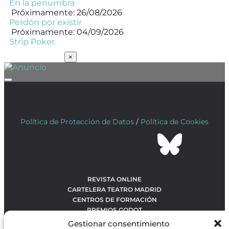
En la penumbra
Próximamente: 26/08/2026
Perdón por existir
Próximamente: 04/09/2026
Strip Poker
SUSCRÍBETE
×
Política de Protección de Datos
/
Política de Cookies
REVISTA ONLINE
CARTELERA TEATRO MADRID
CENTROS DE FORMACIÓN
PREMIOS GODOT
CONCURSOS
Gestionar consentimiento