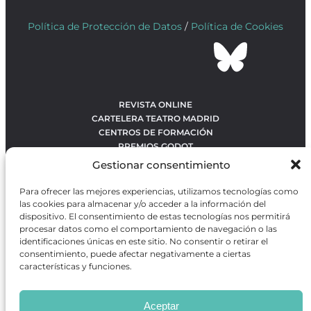
Política de Protección de Datos
/
Política de Cookies
REVISTA ONLINE
CARTELERA TEATRO MADRID
CENTROS DE FORMACIÓN
PREMIOS GODOT
CONCURSOS
Gestionar consentimiento
SOBRE NOSOTROS
CONTACTO
Para ofrecer las mejores experiencias, utilizamos tecnologías como
OBRAS MÁS VOTADAS
las cookies para almacenar y/o acceder a la información del
RANKING MEJORES OBRAS
dispositivo. El consentimiento de estas tecnologías nos permitirá
procesar datos como el comportamiento de navegación o las
BÚSQUEDA AVANZADA DE OBRAS
identificaciones únicas en este sitio. No consentir o retirar el
consentimiento, puede afectar negativamente a ciertas
características y funciones.
Revista GODOT
es una revista independiente especializada
en información sobre artes escénicas de Madrid, gratuita y
Aceptar