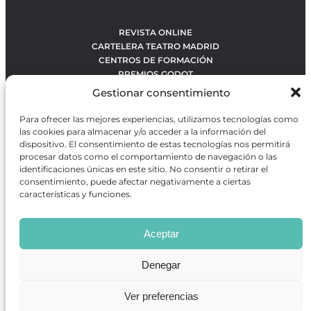
REVISTA ONLINE
CARTELERA TEATRO MADRID
CENTROS DE FORMACIÓN
PREMIOS GODOT
CONCURSOS
Gestionar consentimiento
SOBRE NOSOTROS
CONTACTO
Para ofrecer las mejores experiencias, utilizamos tecnologías como
OBRAS MÁS VOTADAS
las cookies para almacenar y/o acceder a la información del
RANKING MEJORES OBRAS
dispositivo. El consentimiento de estas tecnologías nos permitirá
procesar datos como el comportamiento de navegación o las
BÚSQUEDA AVANZADA DE OBRAS
identificaciones únicas en este sitio. No consentir o retirar el
consentimiento, puede afectar negativamente a ciertas
características y funciones.
Revista GODOT
es una revista independiente especializada
en información sobre artes escénicas de Madrid, gratuita y
Aceptar
que se distribuye en espacios escénicos, además de otros
puntos de interés turístico y de ocio de la capital.
Denegar
Ver preferencias
Revista de Artes Escénicas GODOT © 2026