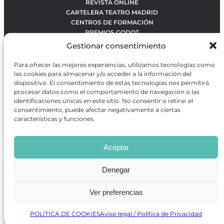
REVISTA ONLINE
CARTELERA TEATRO MADRID
CENTROS DE FORMACIÓN
PREMIOS GODOT
CONCURSOS
Gestionar consentimiento
SOBRE NOSOTROS
CONTACTO
Para ofrecer las mejores experiencias, utilizamos tecnologías como
OBRAS MÁS VOTADAS
las cookies para almacenar y/o acceder a la información del
RANKING MEJORES OBRAS
dispositivo. El consentimiento de estas tecnologías nos permitirá
procesar datos como el comportamiento de navegación o las
BÚSQUEDA AVANZADA DE OBRAS
identificaciones únicas en este sitio. No consentir o retirar el
consentimiento, puede afectar negativamente a ciertas
características y funciones.
Revista GODOT
es una revista independiente especializada
en información sobre artes escénicas de Madrid, gratuita y
Aceptar
que se distribuye en espacios escénicos, además de otros
puntos de interés turístico y de ocio de la capital.
Denegar
Ver preferencias
Revista de Artes Escénicas GODOT © 2026
Desarrollado por
Precise Future
POLÍTICA DE COOKIES
Aviso legal / Política de Privacidad