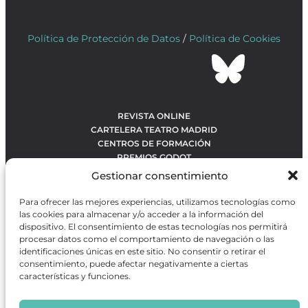
Política de Protección de Datos
/
Política de Cookies
REVISTA ONLINE
CARTELERA TEATRO MADRID
CENTROS DE FORMACIÓN
PREMIOS GODOT
CONCURSOS
Gestionar consentimiento
SOBRE NOSOTROS
CONTACTO
Para ofrecer las mejores experiencias, utilizamos tecnologías como
OBRAS MÁS VOTADAS
las cookies para almacenar y/o acceder a la información del
RANKING MEJORES OBRAS
dispositivo. El consentimiento de estas tecnologías nos permitirá
procesar datos como el comportamiento de navegación o las
BÚSQUEDA AVANZADA DE OBRAS
identificaciones únicas en este sitio. No consentir o retirar el
consentimiento, puede afectar negativamente a ciertas
características y funciones.
Revista GODOT
es una revista independiente especializada