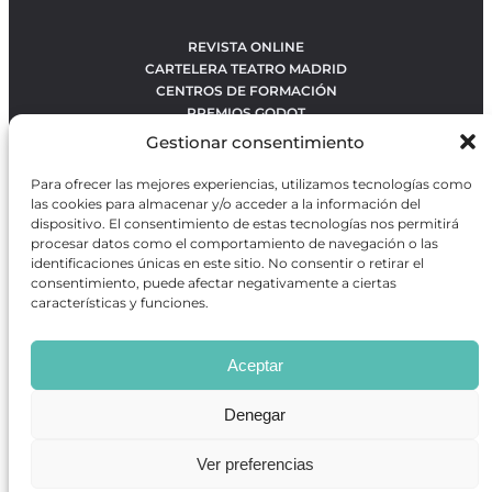
REVISTA ONLINE
CARTELERA TEATRO MADRID
CENTROS DE FORMACIÓN
PREMIOS GODOT
CONCURSOS
Gestionar consentimiento
SOBRE NOSOTROS
CONTACTO
Para ofrecer las mejores experiencias, utilizamos tecnologías como
OBRAS MÁS VOTADAS
las cookies para almacenar y/o acceder a la información del
RANKING MEJORES OBRAS
dispositivo. El consentimiento de estas tecnologías nos permitirá
procesar datos como el comportamiento de navegación o las
BÚSQUEDA AVANZADA DE OBRAS
identificaciones únicas en este sitio. No consentir o retirar el
consentimiento, puede afectar negativamente a ciertas
características y funciones.
Revista GODOT
es una revista independiente especializada
en información sobre artes escénicas de Madrid, gratuita y
Aceptar
que se distribuye en espacios escénicos, además de otros
puntos de interés turístico y de ocio de la capital.
Denegar
Ver preferencias
Revista de Artes Escénicas GODOT © 2026