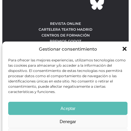
REVISTA ONLINE
CARTELERA TEATRO MADRID
CENTROS DE FORMACIÓN
PREMIOS GODOT
CONCURSOS
Gestionar consentimiento
SOBRE NOSOTROS
CONTACTO
Para ofrecer las mejores experiencias, utilizamos tecnologías como
OBRAS MÁS VOTADAS
las cookies para almacenar y/o acceder a la información del
RANKING MEJORES OBRAS
dispositivo. El consentimiento de estas tecnologías nos permitirá
procesar datos como el comportamiento de navegación o las
BÚSQUEDA AVANZADA DE OBRAS
identificaciones únicas en este sitio. No consentir o retirar el
consentimiento, puede afectar negativamente a ciertas
características y funciones.
Revista GODOT
es una revista independiente especializada
en información sobre artes escénicas de Madrid, gratuita y
Aceptar
que se distribuye en espacios escénicos, además de otros
puntos de interés turístico y de ocio de la capital.
Denegar