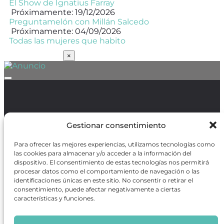
El Show de Ignatius Farray
Próximamente: 19/12/2026
Preguntamelón con Millán Salcedo
Próximamente: 04/09/2026
Todas las mujeres que habito
SUSCRÍBETE
×
Política de Protección de Datos
/
Política de Cookies
Gestionar consentimiento
Para ofrecer las mejores experiencias, utilizamos tecnologías como
las cookies para almacenar y/o acceder a la información del
dispositivo. El consentimiento de estas tecnologías nos permitirá
procesar datos como el comportamiento de navegación o las
REVISTA ONLINE
identificaciones únicas en este sitio. No consentir o retirar el
CARTELERA TEATRO MADRID
consentimiento, puede afectar negativamente a ciertas
CENTROS DE FORMACIÓN
características y funciones.
PREMIOS GODOT
CONCURSOS