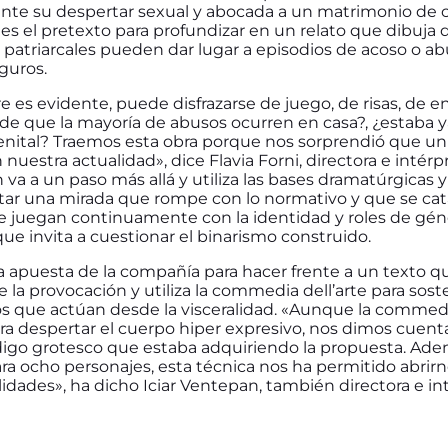
nte su despertar sexual y abocada a un matrimonio de 
o es el pretexto para profundizar en un relato que dibuja d
patriarcales pueden dar lugar a episodios de acoso o a
guros.
e es evidente, puede disfrazarse de juego, de risas, de 
e que la mayoría de abusos ocurren en casa?, ¿estaba y
enital? Traemos esta obra porque nos sorprendió que un 
nuestra actualidad», dice Flavia Forni, directora e intérpr
va a un paso más allá y utiliza las bases dramatúrgicas 
ar una mirada que rompe con lo normativo y que se catal
e juegan continuamente con la identidad y roles de gén
ue invita a cuestionar el binarismo construido.
a apuesta de la compañía para hacer frente a un texto
 de la provocación y utiliza la commedia dell’arte para sos
s que actúan desde la visceralidad. «Aunque la commedia
ra despertar el cuerpo hiper expresivo, nos dimos cuen
igo grotesco que estaba adquiriendo la propuesta. Ade
ara ocho personajes, esta técnica nos ha permitido abrir
idades», ha dicho Iciar Ventepan, también directora e int