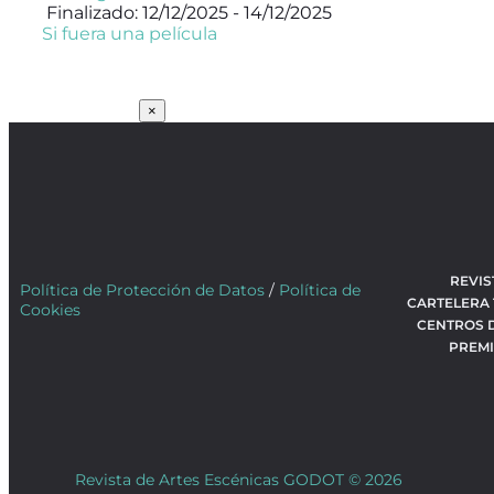
Finalizado: 12/12/2025 - 14/12/2025
Si fuera una película
SUSCRÍBETE
×
REVIS
Política de Protección de Datos
/
Política de
CARTELERA
Cookies
CENTROS 
PREM
Revista de Artes Escénicas GODOT © 2026