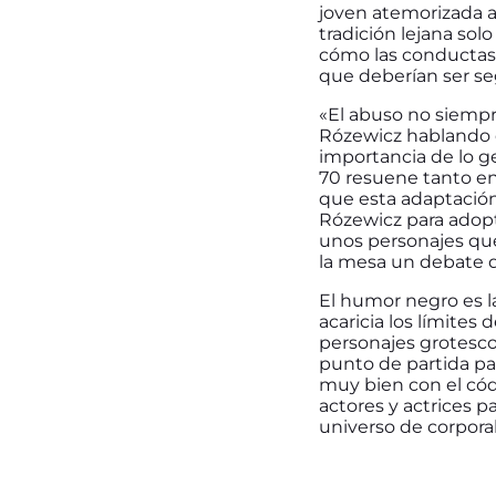
joven atemorizada a
tradición lejana sol
cómo las conductas 
que deberían ser se
«El abuso no siempr
Rózewicz hablando d
importancia de lo g
70 resuene tanto en 
que esta adaptación 
Rózewicz para adopt
unos personajes qu
la mesa un debate q
El humor negro es l
acaricia los límites
personajes grotesco
punto de partida pa
muy bien con el cód
actores y actrices p
universo de corporal