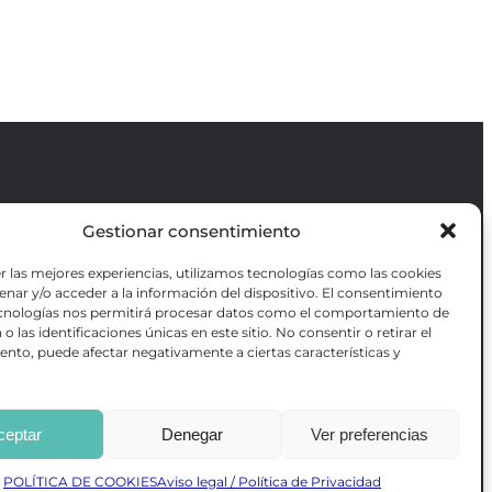
Gestionar consentimiento
Revista GODOT
es una revista
independiente especializada en información
r las mejores experiencias, utilizamos tecnologías como las cookies
sobre artes escénicas de Madrid, gratuita y
VOTADAS
nar y/o acceder a la información del dispositivo. El consentimiento
que se distribuye en espacios escénicos,
RES OBRAS
ecnologías nos permitirá procesar datos como el comportamiento de
además de otros puntos de interés turístico
ANZADA DE
o las identificaciones únicas en este sitio. No consentir o retirar el
y de ocio de la capital.
AS
nto, puede afectar negativamente a ciertas características y
ceptar
Denegar
Ver preferencias
Desarrollado por
Precise Future
POLÍTICA DE COOKIES
Aviso legal / Política de Privacidad