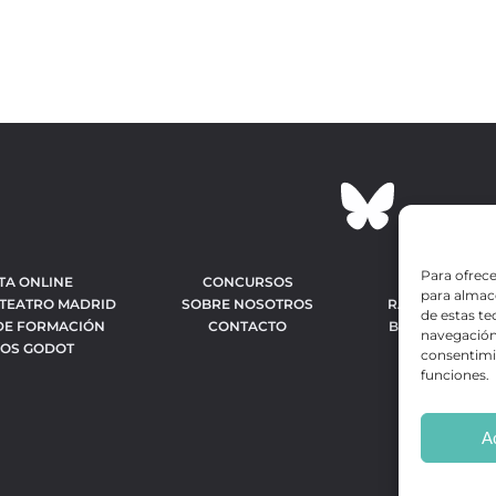
Para ofrece
TA ONLINE
CONCURSOS
OBRAS MÁS 
para almace
 TEATRO MADRID
SOBRE NOSOTROS
RANKING MEJO
de estas t
DE FORMACIÓN
CONTACTO
BÚSQUEDA AV
navegación 
IOS GODOT
OBR
consentimie
funciones.
A