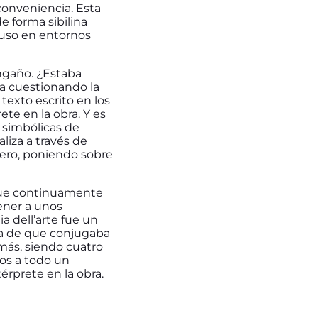
conveniencia. Esta
e forma sibilina
buso en entornos
engaño. ¿Estaba
a cuestionando la
texto escrito en los
ete en la obra. Y es
y simbólicas de
iza a través de
ero, poniendo sobre
 que continuamente
tener a unos
 dell’arte fue un
ta de que conjugaba
más, siendo cuatro
nos a todo un
érprete en la obra.