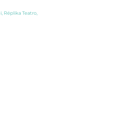
i
,
Réplika Teatro
,