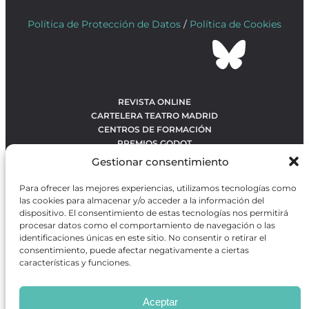
Política de Protección de Datos
/
Política de Cookies
REVISTA ONLINE
CARTELERA TEATRO MADRID
CENTROS DE FORMACIÓN
PREMIOS GODOT
CONCURSOS
Gestionar consentimiento
SOBRE NOSOTROS
CONTACTO
Para ofrecer las mejores experiencias, utilizamos tecnologías como
OBRAS MÁS VOTADAS
las cookies para almacenar y/o acceder a la información del
RANKING MEJORES OBRAS
dispositivo. El consentimiento de estas tecnologías nos permitirá
procesar datos como el comportamiento de navegación o las
BÚSQUEDA AVANZADA DE OBRAS
identificaciones únicas en este sitio. No consentir o retirar el
consentimiento, puede afectar negativamente a ciertas
características y funciones.
Revista GODOT
es una revista independiente especializada
en información sobre artes escénicas de Madrid, gratuita y
Aceptar
que se distribuye en espacios escénicos, además de otros