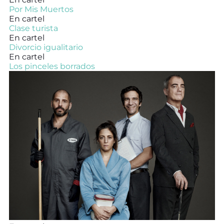
Por Mis Muertos
En cartel
Clase turista
En cartel
Divorcio igualitario
En cartel
Los pinceles borrados