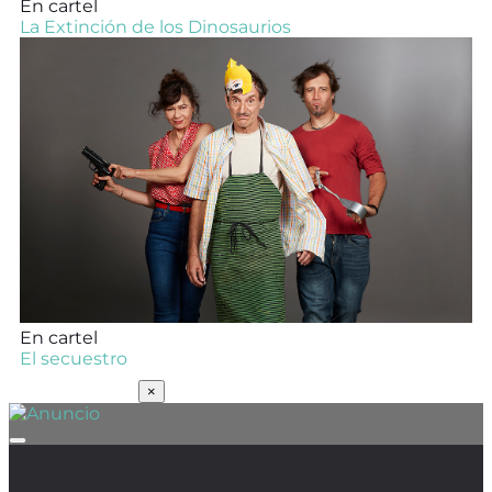
En cartel
La Extinción de los Dinosaurios
En cartel
El secuestro
SUSCRÍBETE
×