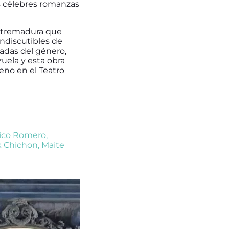
ás célebres romanzas
Extremadura que
 indiscutibles de
tradas del género,
uela y esta obra
no en el Teatro
ico Romero
,
k Chichon
,
Maite