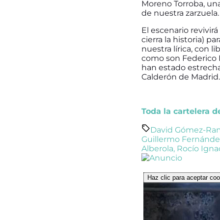
Moreno Torroba, una
de nuestra zarzuela.
El escenario revivi
cierra la historia) p
nuestra lírica, con l
como son Federico R
han estado estrech
Calderón de Madrid.
Toda la cartelera 
David Gómez-Ram
Guillermo Fernánd
Alberola
,
Rocío Igna
Haz clic para aceptar coo