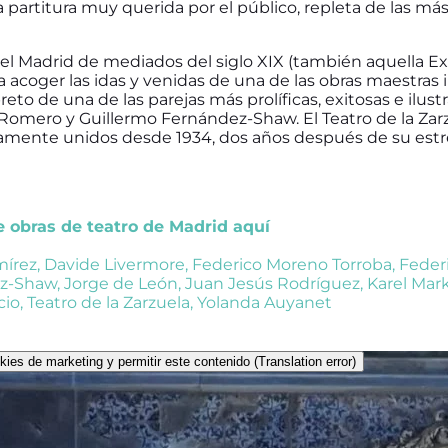
 partitura muy querida por el público, repleta de las m
rá el Madrid de mediados del siglo XIX (también aquella 
ara acoger las idas y venidas de una de las obras maestras
ibreto de una de las parejas más prolíficas, exitosas e ilus
omero y Guillermo Fernández-Shaw. El Teatro de la Zarz
amente unidos desde 1934, dos años después de su estre
de obras de teatro de Madrid aquí
írez
,
Davide Livermore
,
Federico Moreno Torroba
,
Feder
ez-Shaw
,
Jorge de León
,
Juan Jesús Rodríguez
,
Karel Mar
cio
,
Teatro de la Zarzuela
,
Yolanda Auyanet
kies de marketing y permitir este contenido (Translation error)