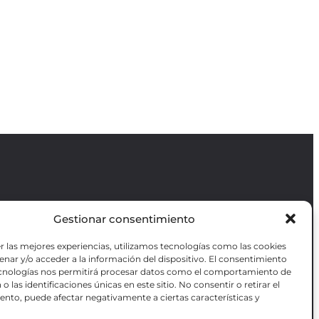
Revista GODOT
es una revista
Gestionar consentimiento
independiente especializada en información
sobre artes escénicas de Madrid, gratuita y
VOTADAS
r las mejores experiencias, utilizamos tecnologías como las cookies
que se distribuye en espacios escénicos,
RES OBRAS
nar y/o acceder a la información del dispositivo. El consentimiento
además de otros puntos de interés turístico
ANZADA DE
ecnologías nos permitirá procesar datos como el comportamiento de
y de ocio de la capital.
AS
o las identificaciones únicas en este sitio. No consentir o retirar el
nto, puede afectar negativamente a ciertas características y