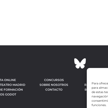
TA ONLINE
CONCURSOS
OBRAS MÁS 
Para ofrece
 TEATRO MADRID
SOBRE NOSOTROS
RANKING MEJO
para almace
DE FORMACIÓN
CONTACTO
BÚSQUEDA AV
de estas t
IOS GODOT
OBR
navegación 
consentimie
funciones.