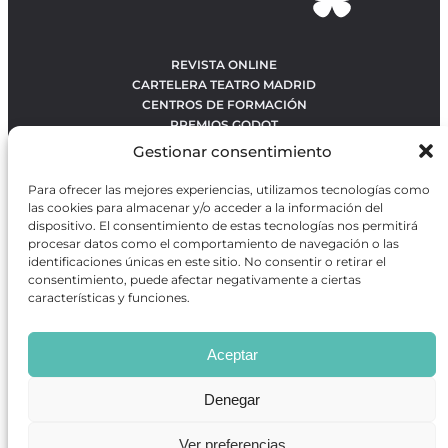
REVISTA ONLINE
CARTELERA TEATRO MADRID
CENTROS DE FORMACIÓN
PREMIOS GODOT
CONCURSOS
Gestionar consentimiento
SOBRE NOSOTROS
CONTACTO
Para ofrecer las mejores experiencias, utilizamos tecnologías como
OBRAS MÁS VOTADAS
las cookies para almacenar y/o acceder a la información del
RANKING MEJORES OBRAS
dispositivo. El consentimiento de estas tecnologías nos permitirá
procesar datos como el comportamiento de navegación o las
BÚSQUEDA AVANZADA DE OBRAS
identificaciones únicas en este sitio. No consentir o retirar el
consentimiento, puede afectar negativamente a ciertas
características y funciones.
Revista GODOT
es una revista independiente especializada
en información sobre artes escénicas de Madrid, gratuita y
Aceptar
que se distribuye en espacios escénicos, además de otros
puntos de interés turístico y de ocio de la capital.
Denegar
Ver preferencias