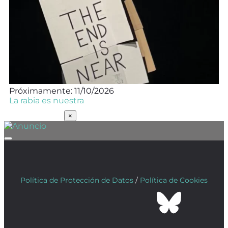
Próximamente: 11/10/2026
La rabia es nuestra
SUSCRÍBETE
×
Política de Protección de Datos
/
Política de Cookies