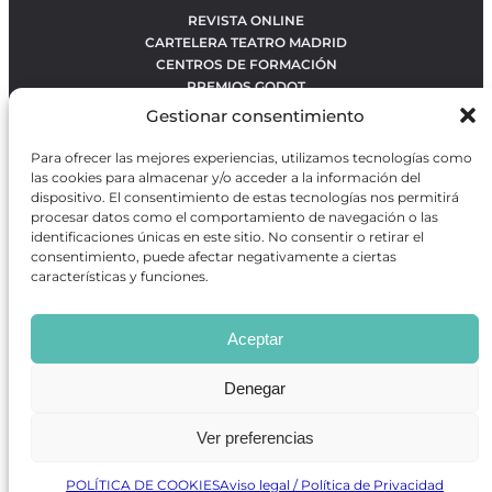
REVISTA ONLINE
CARTELERA TEATRO MADRID
CENTROS DE FORMACIÓN
PREMIOS GODOT
CONCURSOS
Gestionar consentimiento
SOBRE NOSOTROS
CONTACTO
Para ofrecer las mejores experiencias, utilizamos tecnologías como
OBRAS MÁS VOTADAS
las cookies para almacenar y/o acceder a la información del
RANKING MEJORES OBRAS
dispositivo. El consentimiento de estas tecnologías nos permitirá
procesar datos como el comportamiento de navegación o las
BÚSQUEDA AVANZADA DE OBRAS
identificaciones únicas en este sitio. No consentir o retirar el
consentimiento, puede afectar negativamente a ciertas
características y funciones.
Revista GODOT
es una revista independiente especializada
en información sobre artes escénicas de Madrid, gratuita y
Aceptar
que se distribuye en espacios escénicos, además de otros
puntos de interés turístico y de ocio de la capital.
Denegar
Ver preferencias
Revista de Artes Escénicas GODOT © 2026
Desarrollado por
Precise Future
POLÍTICA DE COOKIES
Aviso legal / Política de Privacidad