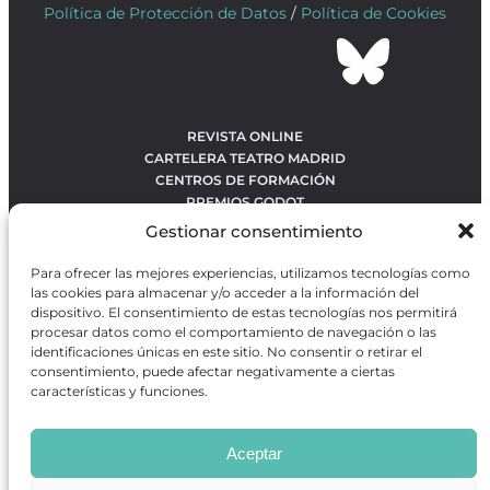
Política de Protección de Datos
/
Política de Cookies
REVISTA ONLINE
CARTELERA TEATRO MADRID
CENTROS DE FORMACIÓN
PREMIOS GODOT
CONCURSOS
Gestionar consentimiento
SOBRE NOSOTROS
CONTACTO
Para ofrecer las mejores experiencias, utilizamos tecnologías como
OBRAS MÁS VOTADAS
las cookies para almacenar y/o acceder a la información del
RANKING MEJORES OBRAS
dispositivo. El consentimiento de estas tecnologías nos permitirá
procesar datos como el comportamiento de navegación o las
BÚSQUEDA AVANZADA DE OBRAS
identificaciones únicas en este sitio. No consentir o retirar el
consentimiento, puede afectar negativamente a ciertas
características y funciones.
Revista GODOT
es una revista independiente especializada
en información sobre artes escénicas de Madrid, gratuita y
Aceptar
que se distribuye en espacios escénicos, además de otros
puntos de interés turístico y de ocio de la capital.