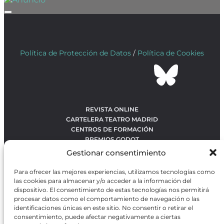
Política de Protección de Datos
/
Política de Cookies
REVISTA ONLINE
CARTELERA TEATRO MADRID
CENTROS DE FORMACIÓN
PREMIOS GODOT
CONCURSOS
Gestionar consentimiento
SOBRE NOSOTROS
CONTACTO
Para ofrecer las mejores experiencias, utilizamos tecnologías como
OBRAS MÁS VOTADAS
las cookies para almacenar y/o acceder a la información del
RANKING MEJORES OBRAS
dispositivo. El consentimiento de estas tecnologías nos permitirá
procesar datos como el comportamiento de navegación o las
BÚSQUEDA AVANZADA DE OBRAS
identificaciones únicas en este sitio. No consentir o retirar el
consentimiento, puede afectar negativamente a ciertas