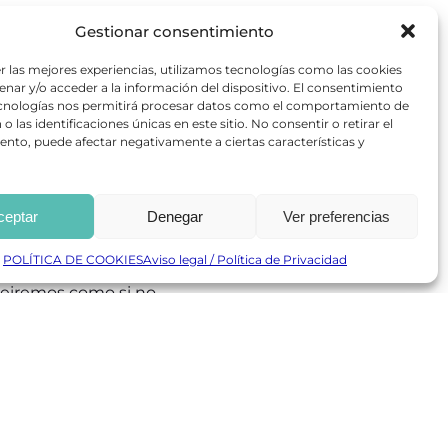
Gestionar consentimiento
r las mejores experiencias, utilizamos tecnologías como las cookies
nar y/o acceder a la información del dispositivo. El consentimiento
s cita en un
ecnologías nos permitirá procesar datos como el comportamiento de
za la loca aventura
o las identificaciones únicas en este sitio. No consentir o retirar el
dificultades para el
nto, puede afectar negativamente a ciertas características y
un poco complicado,
cómicos antes de
ceptar
Denegar
Ver preferencias
, no me gusta el
é camerino más
POLÍTICA DE COOKIES
Aviso legal / Política de Privacidad
No lo sabemos pero…
reiremos como si no