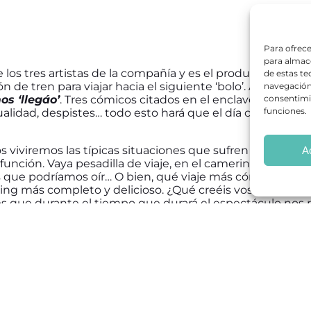
Para ofrece
para almace
 los tres artistas de la compañía y es el productor que lo
de estas t
n de tren para viajar hacia el siguiente ‘bolo’. Ahí comien
navegación 
s ‘llegáo’
. Tres cómicos citados en el enclave, pero con 
consentimie
funciones.
lidad, despistes… todo esto hará que el día comience 
 viviremos las típicas situaciones que sufren nuestros 
A
 función. Vaya pesadilla de viaje, en el camerino hace frío
s que podríamos oír… O bien, qué viaje más cómodo, qu
ing más completo y delicioso. ¿Qué creéis vosotros??? 
s que durante el tiempo que durará el espectáculo nos 
 obras de teatro de Madrid aquí
em
,
Sergio Olalla
,
Sinacio
,
Teatro EDP Gran Vía