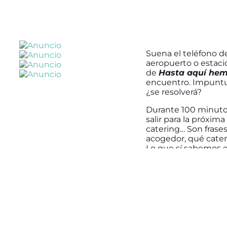
Suena el teléfono de
aeropuerto o estació
de
Hasta aquí hemo
encuentro. Impuntua
¿se resolverá?
Durante 100 minutos
salir para la próxima
catering… Son frase
acogedor, qué cater
Lo que sí sabemos e
hubiera un mañana.
Toda la cartelera de
humor
,
Leo Harl