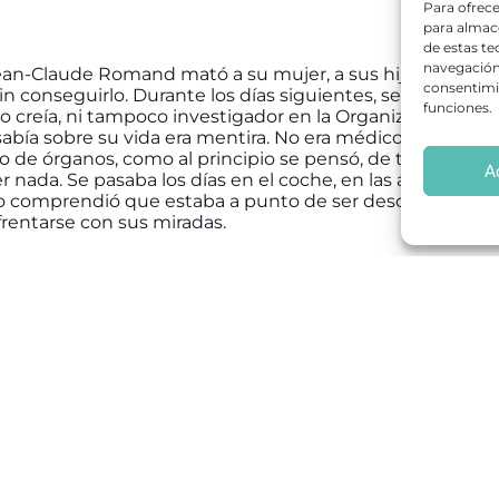
Para ofrece
para almace
de estas t
navegación 
ean-Claude Romand mató a su mujer, a sus hijos, a sus pa
consentimie
sin conseguirlo. Durante los días siguientes, se supo que
funciones.
creía, ni tampoco investigador en la Organización Mundi
abía sobre su vida era mentira. No era médico ni otra cosa:
o de órganos, como al principio se pensó, de tan difícil 
A
 nada. Se pasaba los días en el coche, en las áreas de ser
o comprendió que estaba a punto de ser descubierto, pre
rentarse con sus miradas.
Información proporcionada por
RED-ES
cookies de marketing y permitir este contenido (Translation error)