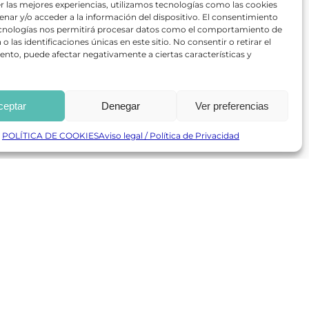
r las mejores experiencias, utilizamos tecnologías como las cookies
nar y/o acceder a la información del dispositivo. El consentimiento
ecnologías nos permitirá procesar datos como el comportamiento de
o las identificaciones únicas en este sitio. No consentir o retirar el
dres, a su perro e
nto, puede afectar negativamente a ciertas características y
 no era médico,
al de la Salud, y
 ni espía, ni
que es admitir que
ceptar
Denegar
Ver preferencias
vicio de las
firió matar a los
POLÍTICA DE COOKIES
Aviso legal / Política de Privacidad