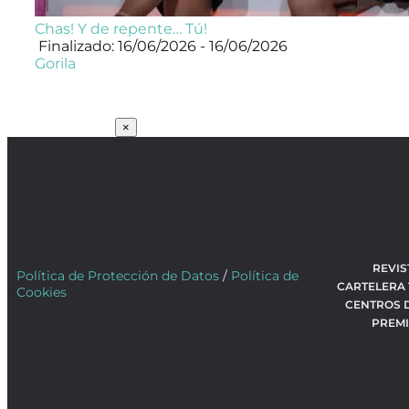
Chas! Y de repente… Tú!
Finalizado: 16/06/2026 - 16/06/2026
Gorila
SUSCRÍBETE
×
REVIS
Política de Protección de Datos
/
Política de
CARTELERA
Cookies
CENTROS 
PREM