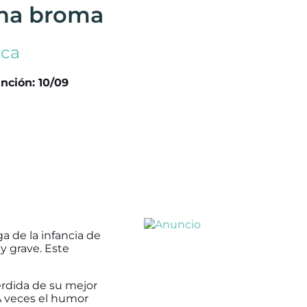
una broma
eca
nción: 10/09
a de la infancia de
 grave. Este
érdida de su mejor
«A veces el humor