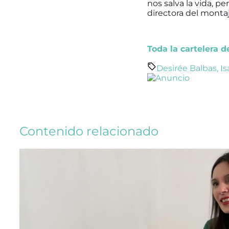
nos salva la
vida
, pe
directora del montaj
Toda la cartelera 
Desirée Balbas
,
Is
Contenido relacionado