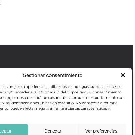
6
Gestionar consentimiento
Revista GODOT
es una revista
independiente especializada en información
r las mejores experiencias, utilizamos tecnologías como las cookies
sobre artes escénicas de Madrid, gratuita y
VOTADAS
nar y/o acceder a la información del dispositivo. El consentimiento
que se distribuye en espacios escénicos,
RES OBRAS
ecnologías nos permitirá procesar datos como el comportamiento de
además de otros puntos de interés turístico
ANZADA DE
o las identificaciones únicas en este sitio. No consentir o retirar el
y de ocio de la capital.
AS
nto, puede afectar negativamente a ciertas características y
ceptar
Denegar
Ver preferencias