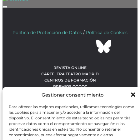
Política de Protección de Datos
/
Política de Cookies
REVISTA ONLINE
CARTELERA TEATRO MADRID
CENTROS DE FORMACIÓN
PREMIOS GODOT
CONCURSOS
Gestionar consentimiento
SOBRE NOSOTROS
CONTACTO
Para ofrecer las mejores experiencias, utilizamos tecnologías como
OBRAS MÁS VOTADAS
las cookies para almacenar y/o acceder a la información del
RANKING MEJORES OBRAS
dispositivo. El consentimiento de estas tecnologías nos permitirá
procesar datos como el comportamiento de navegación o las
BÚSQUEDA AVANZADA DE OBRAS
identificaciones únicas en este sitio. No consentir o retirar el
consentimiento, puede afectar negativamente a ciertas