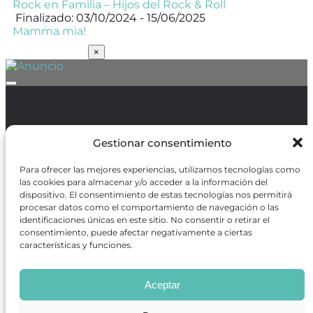
Rock en Familia – Hijos del Rock & Roll
Finalizado: 03/10/2024 - 15/06/2025
Mamma mia!
SUSCRÍBETE
×
Política de Protección de Datos
/
Política de Cookies
Gestionar consentimiento
Para ofrecer las mejores experiencias, utilizamos tecnologías como
las cookies para almacenar y/o acceder a la información del
dispositivo. El consentimiento de estas tecnologías nos permitirá
procesar datos como el comportamiento de navegación o las
REVISTA ONLINE
identificaciones únicas en este sitio. No consentir o retirar el
consentimiento, puede afectar negativamente a ciertas
CARTELERA TEATRO MADRID
características y funciones.
CENTROS DE FORMACIÓN
PREMIOS GODOT
CONCURSOS
Aceptar
SOBRE NOSOTROS
CONTACTO