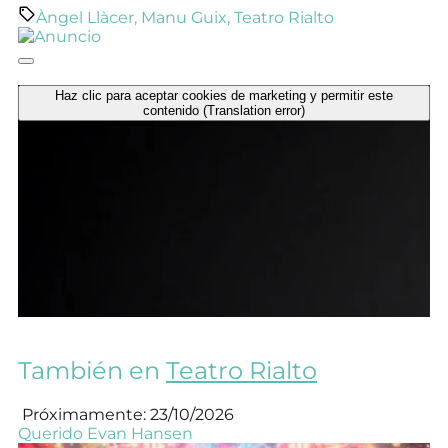
Àngel Llàcer
,
Manu Guix
,
Teatro Rialto
Haz clic para aceptar cookies de marketing y permitir este
contenido (Translation error)
También en
Teatro Rialto
Próximamente: 23/10/2026
Querido Evan Hansen