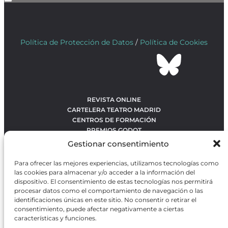
Política de Protección de Datos
/
Política de Cookies
REVISTA ONLINE
CARTELERA TEATRO MADRID
CENTROS DE FORMACIÓN
PREMIOS GODOT
CONCURSOS
Gestionar consentimiento
SOBRE NOSOTROS
CONTACTO
Para ofrecer las mejores experiencias, utilizamos tecnologías como
OBRAS MÁS VOTADAS
las cookies para almacenar y/o acceder a la información del
RANKING MEJORES OBRAS
dispositivo. El consentimiento de estas tecnologías nos permitirá
procesar datos como el comportamiento de navegación o las
BÚSQUEDA AVANZADA DE OBRAS
identificaciones únicas en este sitio. No consentir o retirar el
consentimiento, puede afectar negativamente a ciertas
características y funciones.