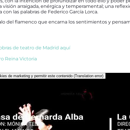
s, con la intención de profundizar en todo ello y poder pe
na visión arraigada, enérgica y temperamental; una refle
ta con las palabras de Federico García Lorca.
alo del flamenco que encarna los sentimientos y pensa
 obras de teatro de Madrid aquí
ro Reina Victoria
kies de marketing y permitir este contenido (Translation error)