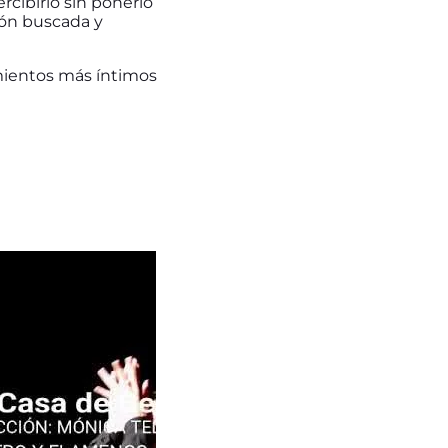
rcibirlo sin ponerlo
xión buscada y
mientos más íntimos