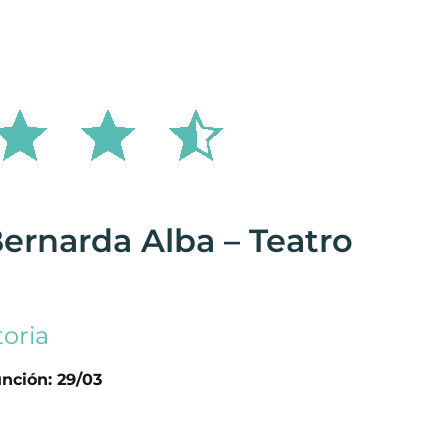
Bernarda Alba – Teatro
toria
nción: 29/03