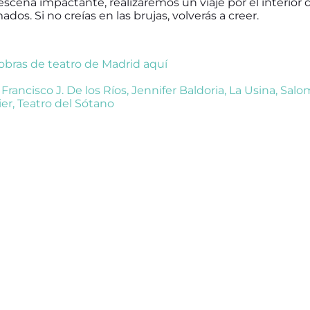
scena impactante, realizaremos un viaje por el interior
dos. Si no creías en las brujas, volverás a creer.
 obras de teatro de Madrid aquí
,
Francisco J. De los Ríos
,
Jennifer Baldoria
,
La Usina
,
Salo
ier
,
Teatro del Sótano