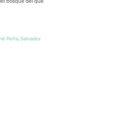
 del bosque del que
mé Peña
,
Salvador