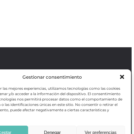
Gestionar consentimiento
Revista GODOT
es una revista
independiente especializada en información
r las mejores experiencias, utilizamos tecnologías como las cookies
sobre artes escénicas de Madrid, gratuita y
VOTADAS
nar y/o acceder a la información del dispositivo. El consentimiento
que se distribuye en espacios escénicos,
RES OBRAS
ecnologías nos permitirá procesar datos como el comportamiento de
además de otros puntos de interés turístico
ANZADA DE
o las identificaciones únicas en este sitio. No consentir o retirar el
y de ocio de la capital.
AS
nto, puede afectar negativamente a ciertas características y
ceptar
Denegar
Ver preferencias