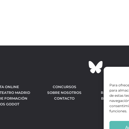
Para ofrece
TA ONLINE
CONCURSOS
OBRAS MÁS 
para almace
 TEATRO MADRID
SOBRE NOSOTROS
RANKING MEJO
de estas t
DE FORMACIÓN
CONTACTO
BÚSQUEDA AV
navegación 
IOS GODOT
OBR
consentimie
funciones.
A