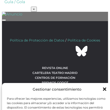
Gula / Gola
SUSCRÍBETE
×
Política de Protección de Datos
/
Política de Cookies
REVISTA ONLINE
CARTELERA TEATRO MADRID
CENTROS DE FORMACIÓN
PREMIOS GODOT
CONCURSOS
Gestionar consentimiento
SOBRE NOSOTROS
CONTACTO
Para ofrecer las mejores experiencias, utilizamos tecnologías como
OBRAS MÁS VOTADAS
las cookies para almacenar y/o acceder a la información del
RANKING MEJORES OBRAS
dispositivo. El consentimiento de estas tecnologías nos permitirá