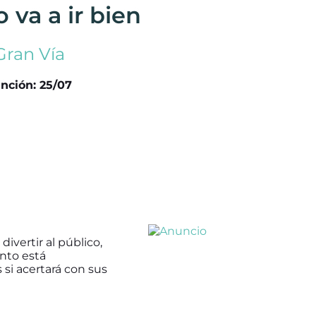
 va a ir bien
Gran Vía
nción: 25/07
ivertir al público,
ento está
si acertará con sus