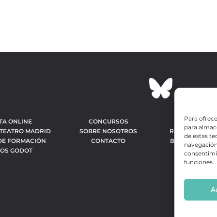
Para ofrece
TA ONLINE
CONCURSOS
OBRAS MÁS 
para almace
 TEATRO MADRID
SOBRE NOSOTROS
RANKING MEJO
de estas t
DE FORMACIÓN
CONTACTO
BÚSQUEDA AV
navegación 
IOS GODOT
OBR
consentimie
funciones.
A