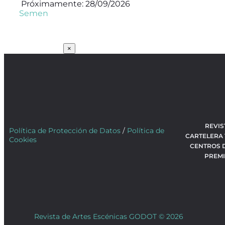
Próximamente: 28/09/2026
Semen
SUSCRÍBETE
×
REVIS
Política de Protección de Datos
/
Política de
CARTELERA
Cookies
CENTROS 
PREM
Revista de Artes Escénicas GODOT © 2026