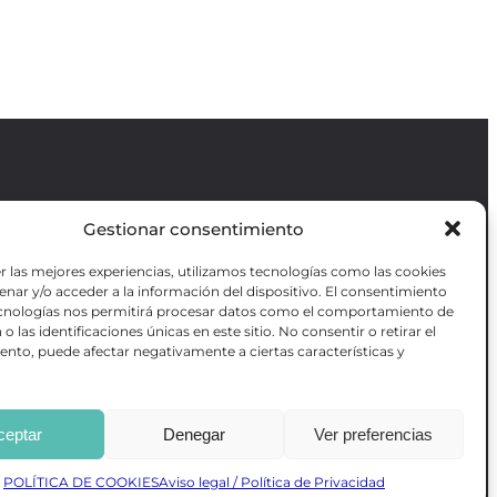
Gestionar consentimiento
Revista GODOT
es una revista
independiente especializada en información
r las mejores experiencias, utilizamos tecnologías como las cookies
sobre artes escénicas de Madrid, gratuita y
VOTADAS
nar y/o acceder a la información del dispositivo. El consentimiento
que se distribuye en espacios escénicos,
RES OBRAS
ecnologías nos permitirá procesar datos como el comportamiento de
además de otros puntos de interés turístico
ANZADA DE
o las identificaciones únicas en este sitio. No consentir o retirar el
y de ocio de la capital.
AS
nto, puede afectar negativamente a ciertas características y
ceptar
Denegar
Ver preferencias
Desarrollado por
Precise Future
POLÍTICA DE COOKIES
Aviso legal / Política de Privacidad