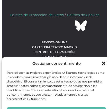
Política de Protección de Datos
/
Política de Cookies
REVISTA ONLINE
CARTELERA TEATRO MADRID
CENTROS DE FORMACIÓN
PREMIOS GODOT
CONCURSOS
Gestionar consentimiento
SOBRE NOSOTROS
CONTACTO
Para ofrecer las mejores experiencias, utilizamos tecnologías como
OBRAS MÁS VOTADAS
las cookies para almacenar y/o acceder a la información del
RANKING MEJORES OBRAS
dispositivo. El consentimiento de estas tecnologías nos permitirá
procesar datos como el comportamiento de navegación o las
BÚSQUEDA AVANZADA DE OBRAS
identificaciones únicas en este sitio. No consentir o retirar el
consentimiento, puede afectar negativamente a ciertas
características y funciones.
Revista GODOT
es una revista independiente especializada