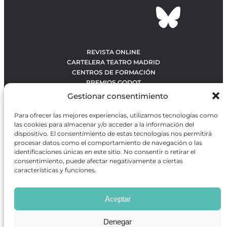
REVISTA ONLINE
CARTELERA TEATRO MADRID
CENTROS DE FORMACIÓN
PREMIOS GODOT
CONCURSOS
Gestionar consentimiento
SOBRE NOSOTROS
CONTACTO
Para ofrecer las mejores experiencias, utilizamos tecnologías como
OBRAS MÁS VOTADAS
las cookies para almacenar y/o acceder a la información del
RANKING MEJORES OBRAS
dispositivo. El consentimiento de estas tecnologías nos permitirá
procesar datos como el comportamiento de navegación o las
BÚSQUEDA AVANZADA DE OBRAS
identificaciones únicas en este sitio. No consentir o retirar el
consentimiento, puede afectar negativamente a ciertas
características y funciones.
Revista GODOT
es una revista independiente especializada
en información sobre artes escénicas de Madrid, gratuita y
Aceptar
que se distribuye en espacios escénicos, además de otros
puntos de interés turístico y de ocio de la capital.
Denegar