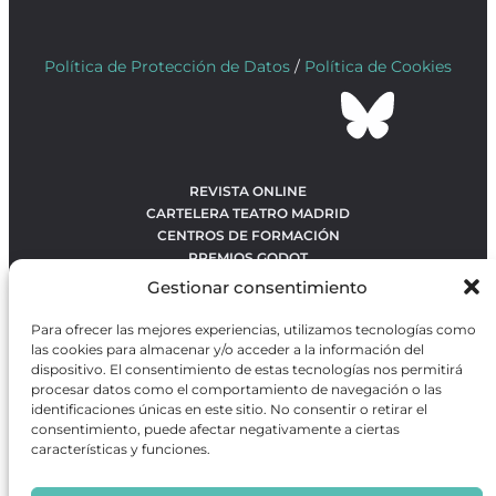
Política de Protección de Datos
/
Política de Cookies
REVISTA ONLINE
CARTELERA TEATRO MADRID
CENTROS DE FORMACIÓN
PREMIOS GODOT
CONCURSOS
Gestionar consentimiento
SOBRE NOSOTROS
CONTACTO
Para ofrecer las mejores experiencias, utilizamos tecnologías como
OBRAS MÁS VOTADAS
las cookies para almacenar y/o acceder a la información del
RANKING MEJORES OBRAS
dispositivo. El consentimiento de estas tecnologías nos permitirá
procesar datos como el comportamiento de navegación o las
BÚSQUEDA AVANZADA DE OBRAS
identificaciones únicas en este sitio. No consentir o retirar el
consentimiento, puede afectar negativamente a ciertas
características y funciones.
Revista GODOT
es una revista independiente especializada