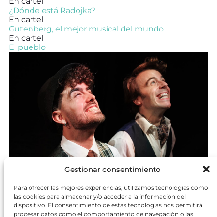
En cartel
¿Dónde está Radojka?
En cartel
Gutenberg, el mejor musical del mundo
En cartel
El pueblo
Gestionar consentimiento
En cartel
Asesinato para dos
Para ofrecer las mejores experiencias, utilizamos tecnologías como
En cartel
las cookies para almacenar y/o acceder a la información del
Juana La Loca
dispositivo. El consentimiento de estas tecnologías nos permitirá
En cartel
procesar datos como el comportamiento de navegación o las
¿A qué sabe la luna?