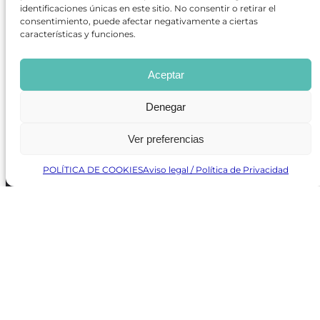
identificaciones únicas en este sitio. No consentir o retirar el
SUSCRÍBETE
×
consentimiento, puede afectar negativamente a ciertas
características y funciones.
Aceptar
Denegar
Política de Protección de Datos
/
Política de Cookies
Ver preferencias
POLÍTICA DE COOKIES
Aviso legal / Política de Privacidad
REVISTA ONLINE
CARTELERA TEATRO MADRID
CENTROS DE FORMACIÓN
PREMIOS GODOT
CONCURSOS
SOBRE NOSOTROS
CONTACTO
OBRAS MÁS VOTADAS
RANKING MEJORES OBRAS
BÚSQUEDA AVANZADA DE OBRAS