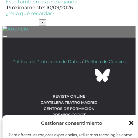
Esto también es propaganda
Próximamente: 10/09/2026
¿Para qué recordar?
SUSCRÍBETE
×
Política de Protección de Datos
/
Política de Cookies
REVISTA ONLINE
CARTELERA TEATRO MADRID
CENTROS DE FORMACIÓN
PREMIOS GODOT
CONCURSOS
Gestionar consentimiento
SOBRE NOSOTROS
CONTACTO
Para ofrecer las mejores experiencias, utilizamos tecnologías como