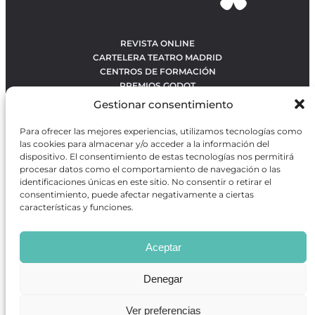
REVISTA ONLINE
CARTELERA TEATRO MADRID
CENTROS DE FORMACIÓN
PREMIOS GODOT
CONCURSOS
Gestionar consentimiento
SOBRE NOSOTROS
CONTACTO
Para ofrecer las mejores experiencias, utilizamos tecnologías como
OBRAS MÁS VOTADAS
las cookies para almacenar y/o acceder a la información del
RANKING MEJORES OBRAS
dispositivo. El consentimiento de estas tecnologías nos permitirá
procesar datos como el comportamiento de navegación o las
BÚSQUEDA AVANZADA DE OBRAS
identificaciones únicas en este sitio. No consentir o retirar el
consentimiento, puede afectar negativamente a ciertas
características y funciones.
Revista GODOT
es una revista independiente especializada
en información sobre artes escénicas de Madrid, gratuita y
Aceptar
que se distribuye en espacios escénicos, además de otros
puntos de interés turístico y de ocio de la capital.
Denegar
Ver preferencias