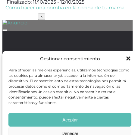
Finalizado: 11/10/2025 - 12/10/2025
Cómo hacer una bomba en la cocina de tu mamá
SUSCRÍBETE
×
Política de Protección de Datos
/
Política de Cookies
Gestionar consentimiento
Para ofrecer las mejores experiencias, utilizamos tecnologías como
las cookies para almacenar y/o acceder a la información del
dispositivo. El consentimiento de estas tecnologías nos permitirá
procesar datos como el comportamiento de navegación o las
REVISTA ONLINE
identificaciones únicas en este sitio. No consentir o retirar el
CARTELERA TEATRO MADRID
consentimiento, puede afectar negativamente a ciertas
CENTROS DE FORMACIÓN
características y funciones.
PREMIOS GODOT
CONCURSOS
SOBRE NOSOTROS
Aceptar
CONTACTO
OBRAS MÁS VOTADAS
Denegar