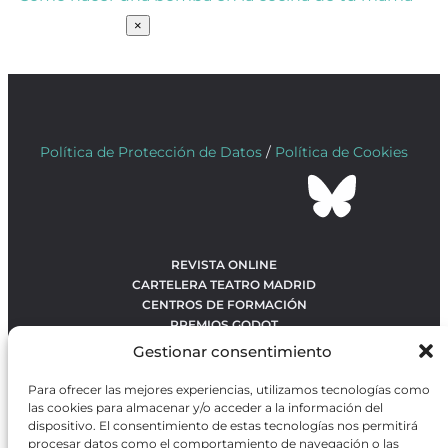
SUSCRÍBETE
×
Política de Protección de Datos
/
Política de Cookies
REVISTA ONLINE
CARTELERA TEATRO MADRID
CENTROS DE FORMACIÓN
PREMIOS GODOT
CONCURSOS
Gestionar consentimiento
SOBRE NOSOTROS
CONTACTO
Para ofrecer las mejores experiencias, utilizamos tecnologías como
OBRAS MÁS VOTADAS
las cookies para almacenar y/o acceder a la información del
RANKING MEJORES OBRAS
dispositivo. El consentimiento de estas tecnologías nos permitirá
procesar datos como el comportamiento de navegación o las
BÚSQUEDA AVANZADA DE OBRAS