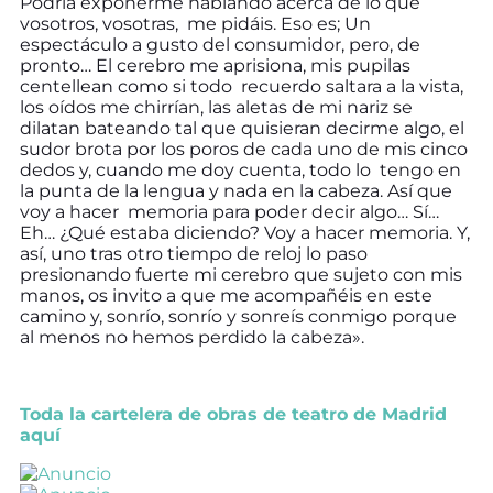
Podría exponerme hablando acerca de lo que
vosotros, vosotras, me pidáis. Eso es; Un
espectáculo a gusto del consumidor, pero, de
pronto… El cerebro me aprisiona, mis pupilas
centellean como si todo recuerdo saltara a la vista,
los oídos me chirrían, las aletas de mi nariz se
dilatan bateando tal que quisieran decirme algo, el
sudor brota por los poros de cada uno de mis cinco
dedos y, cuando me doy cuenta, todo lo tengo en
la punta de la lengua y nada en la cabeza. Así que
voy a hacer memoria para poder decir algo… Sí…
Eh… ¿Qué estaba diciendo? Voy a hacer memoria. Y,
así, uno tras otro tiempo de reloj lo paso
presionando fuerte mi cerebro que sujeto con mis
manos, os invito a que me acompañéis en este
camino y, sonrío, sonrío y sonreís conmigo porque
al menos no hemos perdido la cabeza».
Toda la cartelera de obras de teatro de Madrid
aquí