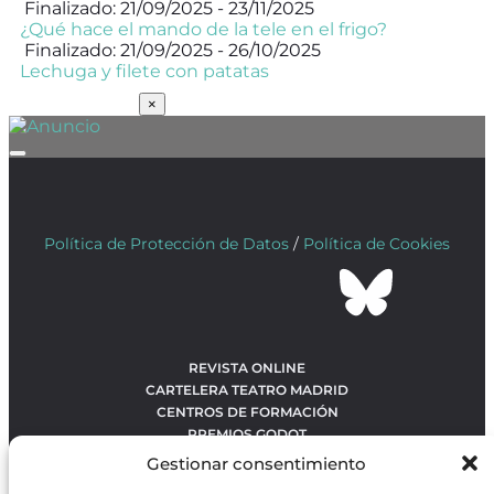
Finalizado: 21/09/2025 - 23/11/2025
¿Qué hace el mando de la tele en el frigo?
Finalizado: 21/09/2025 - 26/10/2025
Lechuga y filete con patatas
SUSCRÍBETE
×
Política de Protección de Datos
/
Política de Cookies
REVISTA ONLINE
CARTELERA TEATRO MADRID
CENTROS DE FORMACIÓN
PREMIOS GODOT
CONCURSOS
Gestionar consentimiento
SOBRE NOSOTROS