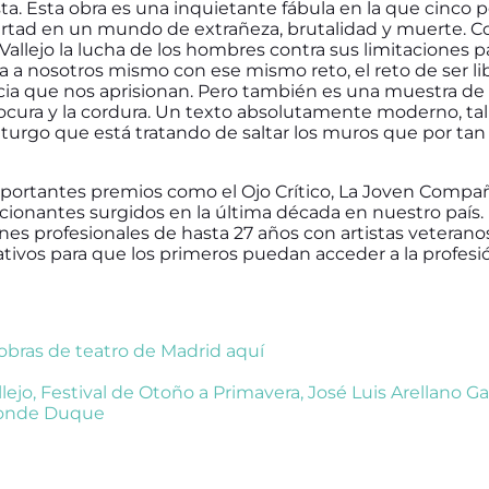
sta. Esta obra es una inquietante fábula en la que cinco 
ertad en un mundo de extrañeza, brutalidad y muerte. 
Vallejo la lucha de los hombres contra sus limitaciones p
a a nosotros mismo con ese mismo reto, el reto de ser lib
icia que nos aprisionan. Pero también es una muestra de 
a locura y la cordura. Un texto absolutamente moderno, tal
urgo que está tratando de saltar los muros que por tan
ortantes premios como el Ojo Crítico, La Joven Compañ
onantes surgidos en la última década en nuestro país.
nes profesionales de hasta 27 años con artistas veterano
ivos para que los primeros puedan acceder a la profesió
 obras de teatro de Madrid aquí
lejo
,
Festival de Otoño a Primavera
,
José Luis Arellano Ga
Conde Duque