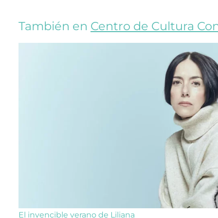
También en
Centro de Cultura C
El invencible verano de Liliana