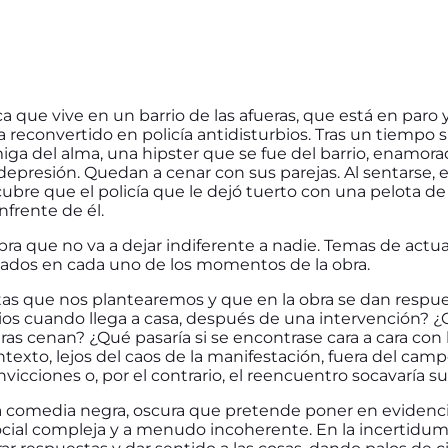
a que vive en un barrio de las afueras, que está en paro 
 reconvertido en policía antidisturbios. Tras un tiempo si
iga del alma, una hipster que se fue del barrio, enamor
epresión. Quedan a cenar con sus parejas. Al sentarse, e
ubre que el policía que le dejó tuerto con una pelota de
nfrente de él.
bra que no va a dejar indiferente a nadie. Temas de act
ejados en cada uno de los momentos de la obra.
s que nos plantearemos y que en la obra se dan respu
ios cuando llega a casa, después de una intervención? ¿
as cenan? ¿Qué pasaría si se encontrase cara a cara con 
ntexto, lejos del caos de la manifestación, fuera del camp
vicciones o, por el contrario, el reencuentro socavaría 
 comedia negra, oscura que pretende poner en evidencia
ocial compleja y a menudo incoherente. En la incertidum