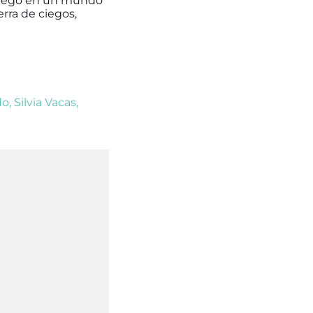
 ciego en un mundo
erra de ciegos,
do
,
Silvia Vacas
,