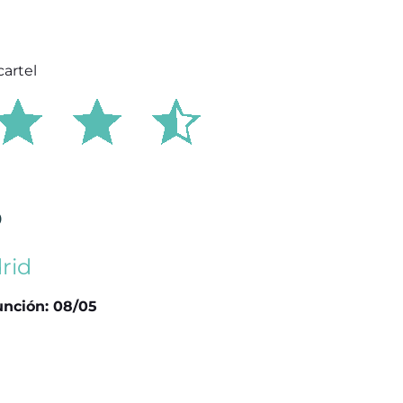
o
rid
unción: 08/05