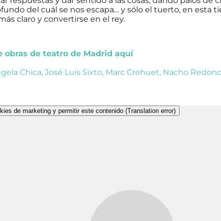
r respuestas y dar sentido a las cosas, dando palos de
ofundo del cuál se nos escapa… y sólo el tuerto, en esta ti
s claro y convertirse en el rey.
de obras de teatro de Madrid aquí
gela Chica
,
José Luis Sixto
,
Marc Crehuet
,
Nacho Redon
kies de marketing y permitir este contenido (Translation error)