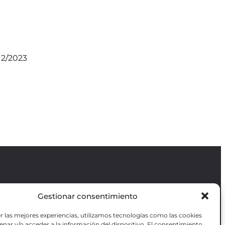
12/2023
Gestionar consentimiento
Revista GODOT
es una revista
independiente especializada en información
r las mejores experiencias, utilizamos tecnologías como las cookies
sobre artes escénicas de Madrid, gratuita y
VOTADAS
nar y/o acceder a la información del dispositivo. El consentimiento