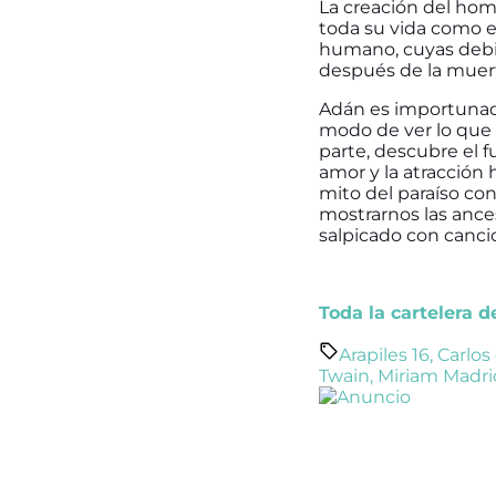
La creación del hom
toda su vida como esc
humano, cuyas debili
después de la muer
Adán es importunado
modo de ver lo que l
parte, descubre el fu
amor y la atracción
mito del paraíso con
mostrarnos las ances
salpicado con cancio
Toda la cartelera 
Arapiles 16
,
Carlos
Twain
,
Miriam Madri