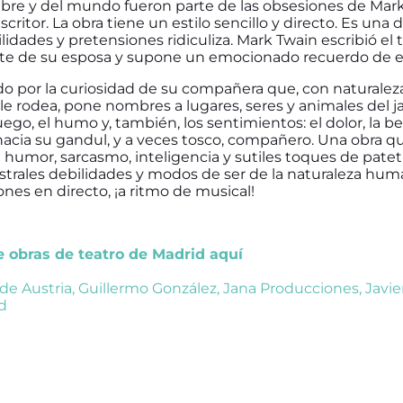
bre y del mundo fueron parte de las obsesiones de Mar
ritor. La obra tiene un estilo sencillo y directo. Es una d
dades y pretensiones ridiculiza. Mark Twain escribió el 
te de su esposa y supone un emocionado recuerdo de el
 por la curiosidad de su compañera que, con naturaleza 
e rodea, pone nombres a lugares, seres y animales del ja
ego, el humo y, también, los sentimientos: el dolor, la bel
 hacia su gandul, y a veces tosco, compañero. Una obra 
 humor, sarcasmo, inteligencia y sutiles toques de patet
trales debilidades y modos de ser de la naturaleza human
nes en directo, ¡a ritmo de musical!
de obras de teatro de Madrid aquí
 de Austria
,
Guillermo González
,
Jana Producciones
,
Javi
d