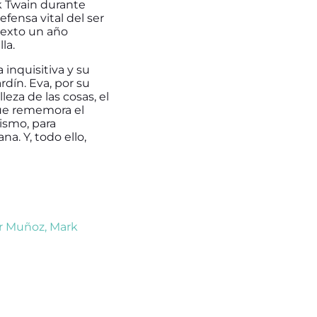
k Twain durante
efensa vital del ser
texto un año
la.
inquisitiva y su
rdín. Eva, por su
leza de las cosas, el
que rememora el
ismo, para
a. Y, todo ello,
er Muñoz
,
Mark