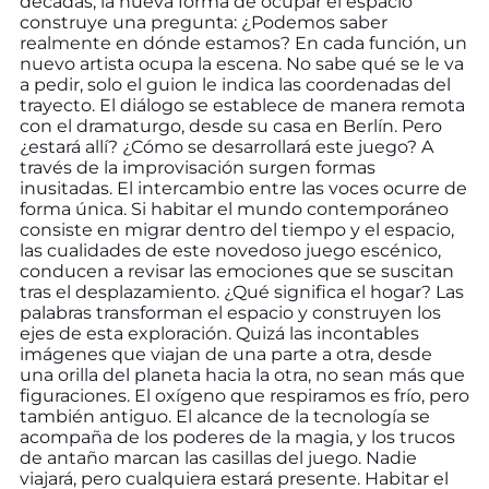
décadas, la nueva forma de ocupar el espacio
construye una pregunta: ¿Podemos saber
realmente en dónde estamos? En cada función, un
nuevo artista ocupa la escena. No sabe qué se le va
a pedir, solo el guion le indica las coordenadas del
trayecto. El diálogo se establece de manera remota
con el dramaturgo, desde su casa en Berlín. Pero
¿estará allí? ¿Cómo se desarrollará este juego? A
través de la improvisación surgen formas
inusitadas. El intercambio entre las voces ocurre de
forma única. Si habitar el mundo contemporáneo
consiste en migrar dentro del tiempo y el espacio,
las cualidades de este novedoso juego escénico,
conducen a revisar las emociones que se suscitan
tras el desplazamiento. ¿Qué significa el hogar? Las
palabras transforman el espacio y construyen los
ejes de esta exploración. Quizá las incontables
imágenes que viajan de una parte a otra, desde
una orilla del planeta hacia la otra, no sean más que
figuraciones. El oxígeno que respiramos es frío, pero
también antiguo. El alcance de la tecnología se
acompaña de los poderes de la magia, y los trucos
de antaño marcan las casillas del juego. Nadie
viajará, pero cualquiera estará presente. Habitar el