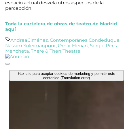
espacio actual desvela otros aspectos de la
percepción.
Toda la cartelera de obras de teatro de Madrid
aquí
Andrea Jiménez
,
Contemporánea Condeduque
,
Nassim Soleimanpour
,
Omar Elerian
,
Sergio Peris-
Mencheta
,
There & Then Theatre
Haz clic para aceptar cookies de marketing y permitir este
contenido (Translation error)