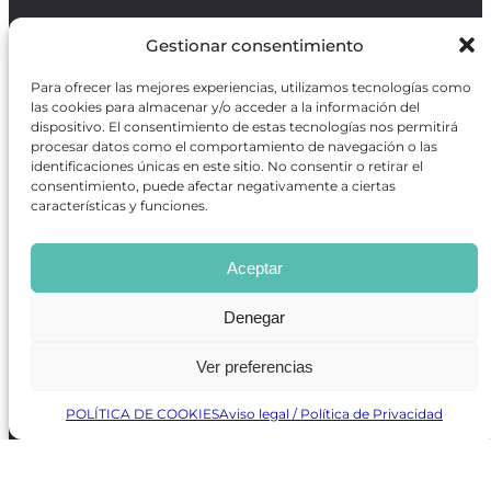
Política de Protección de Datos
/
Política de Cookies
Gestionar consentimiento
Para ofrecer las mejores experiencias, utilizamos tecnologías como
las cookies para almacenar y/o acceder a la información del
dispositivo. El consentimiento de estas tecnologías nos permitirá
procesar datos como el comportamiento de navegación o las
REVISTA ONLINE
identificaciones únicas en este sitio. No consentir o retirar el
CARTELERA TEATRO MADRID
consentimiento, puede afectar negativamente a ciertas
CENTROS DE FORMACIÓN
características y funciones.
PREMIOS GODOT
CONCURSOS
SOBRE NOSOTROS
Aceptar
CONTACTO
OBRAS MÁS VOTADAS
Denegar
RANKING MEJORES OBRAS
BÚSQUEDA AVANZADA DE OBRAS
Ver preferencias
POLÍTICA DE COOKIES
Aviso legal / Política de Privacidad
Revista GODOT
es una revista independiente especializada
en información sobre artes escénicas de Madrid, gratuita y
que se distribuye en espacios escénicos, además de otros