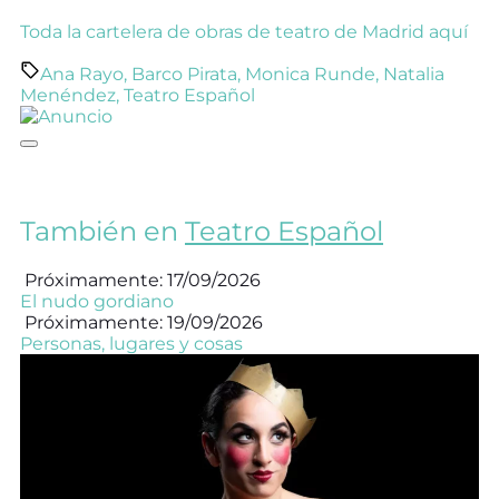
Toda la cartelera de obras de teatro de Madrid aquí
Ana Rayo
,
Barco Pirata
,
Monica Runde
,
Natalia
Menéndez
,
Teatro Español
También en
Teatro Español
Próximamente: 17/09/2026
El nudo gordiano
Próximamente: 19/09/2026
Personas, lugares y cosas