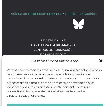
Política de Protección de Datos
/
Política de Cookies
REVISTA ONLINE
CARTELERA TEATRO MADRID
CENTROS DE FORMACIÓN
PREMIOS GODOT
CONCURSOS
Gestionar consentimiento
SOBRE NOSOTROS
CONTACTO
Para ofrecer las mejores experiencias, utilizamos tecnologías como
OBRAS MÁS VOTADAS
las cookies para almacenar y/o acceder a la información del
RANKING MEJORES OBRAS
dispositivo. El consentimiento de estas tecnologías nos permitirá
procesar datos como el comportamiento de navegación o las
BÚSQUEDA AVANZADA DE OBRAS
identificaciones únicas en este sitio. No consentir o retirar el
consentimiento, puede afectar negativamente a ciertas
características y funciones.
Revista GODOT
es una revista independiente especializada