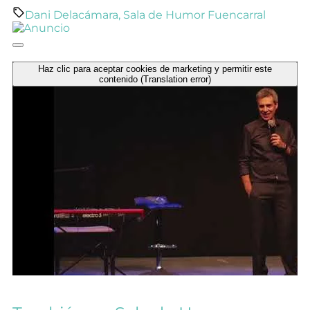
Dani Delacámara
,
Sala de Humor Fuencarral
Haz clic para aceptar cookies de marketing y permitir este
contenido (Translation error)