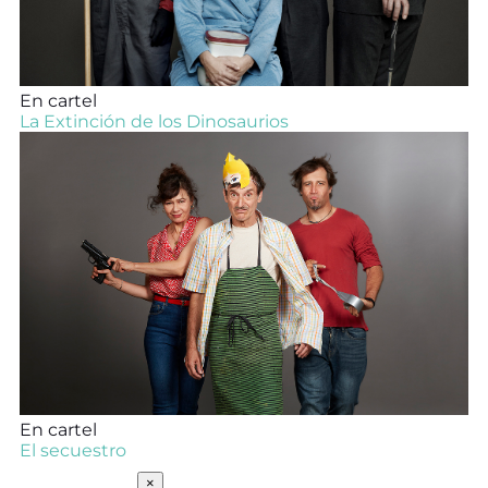
En cartel
La Extinción de los Dinosaurios
En cartel
El secuestro
SUSCRÍBETE
×