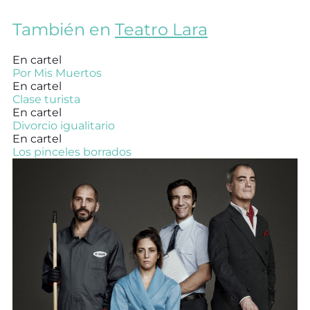
También en
Teatro Lara
En cartel
Por Mis Muertos
En cartel
Clase turista
En cartel
Divorcio igualitario
En cartel
Los pinceles borrados