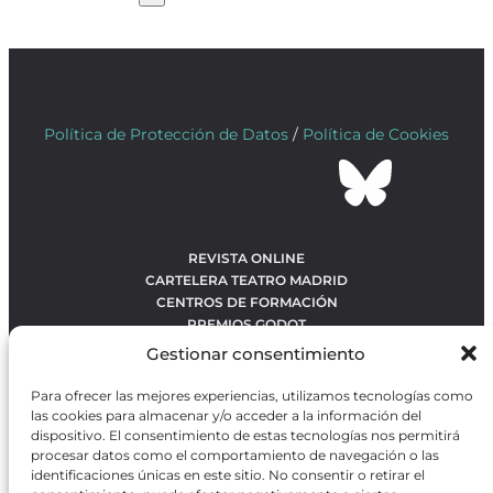
Política de Protección de Datos
/
Política de Cookies
REVISTA ONLINE
CARTELERA TEATRO MADRID
CENTROS DE FORMACIÓN
PREMIOS GODOT
CONCURSOS
Gestionar consentimiento
SOBRE NOSOTROS
CONTACTO
Para ofrecer las mejores experiencias, utilizamos tecnologías como
OBRAS MÁS VOTADAS
las cookies para almacenar y/o acceder a la información del
RANKING MEJORES OBRAS
dispositivo. El consentimiento de estas tecnologías nos permitirá
procesar datos como el comportamiento de navegación o las
BÚSQUEDA AVANZADA DE OBRAS
identificaciones únicas en este sitio. No consentir o retirar el