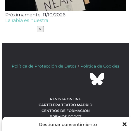
Próximamente: 11/10/2026
La rabia es nuestra
SUSCRÍBETE
×
Política de Protección de Datos
/
Política de Cookies
REVISTA ONLINE
CARTELERA TEATRO MADRID
CENTROS DE FORMACIÓN
PREMIOS GODOT
CONCURSOS
Gestionar consentimiento
SOBRE NOSOTROS