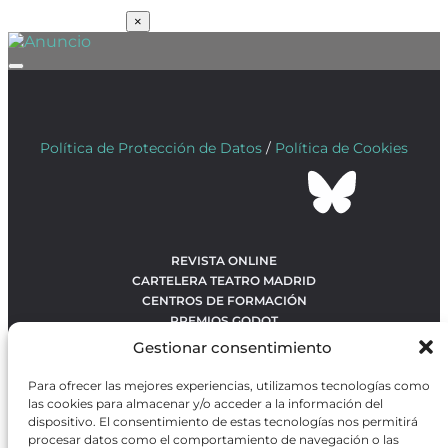
SUSCRÍBETE
×
Política de Protección de Datos
/
Política de Cookies
REVISTA ONLINE
CARTELERA TEATRO MADRID
CENTROS DE FORMACIÓN
PREMIOS GODOT
CONCURSOS
Gestionar consentimiento
SOBRE NOSOTROS
CONTACTO
Para ofrecer las mejores experiencias, utilizamos tecnologías como
OBRAS MÁS VOTADAS
las cookies para almacenar y/o acceder a la información del
RANKING MEJORES OBRAS
dispositivo. El consentimiento de estas tecnologías nos permitirá
procesar datos como el comportamiento de navegación o las
BÚSQUEDA AVANZADA DE OBRAS