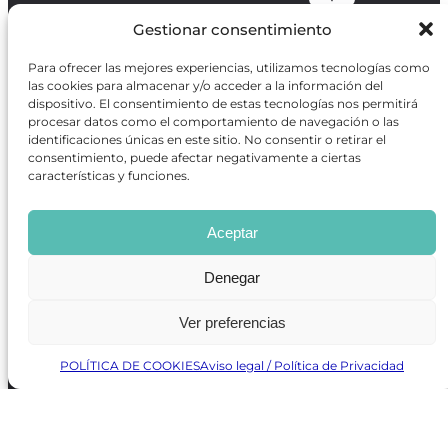
Gestionar consentimiento
Para ofrecer las mejores experiencias, utilizamos tecnologías como
REVISTA ONLINE
las cookies para almacenar y/o acceder a la información del
CARTELERA TEATRO MADRID
dispositivo. El consentimiento de estas tecnologías nos permitirá
CENTROS DE FORMACIÓN
procesar datos como el comportamiento de navegación o las
PREMIOS GODOT
identificaciones únicas en este sitio. No consentir o retirar el
CONCURSOS
consentimiento, puede afectar negativamente a ciertas
SOBRE NOSOTROS
características y funciones.
CONTACTO
OBRAS MÁS VOTADAS
Aceptar
RANKING MEJORES OBRAS
BÚSQUEDA AVANZADA DE OBRAS
Denegar
Ver preferencias
Revista GODOT
es una revista independiente especializada
en información sobre artes escénicas de Madrid, gratuita y
POLÍTICA DE COOKIES
Aviso legal / Política de Privacidad
que se distribuye en espacios escénicos, además de otros
puntos de interés turístico y de ocio de la capital.