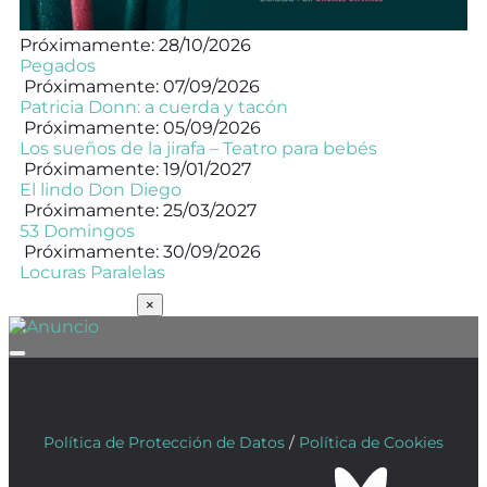
Próximamente: 28/10/2026
Pegados
Próximamente: 07/09/2026
Patricia Donn: a cuerda y tacón
Próximamente: 05/09/2026
Los sueños de la jirafa – Teatro para bebés
Próximamente: 19/01/2027
El lindo Don Diego
Próximamente: 25/03/2027
53 Domingos
Próximamente: 30/09/2026
Locuras Paralelas
SUSCRÍBETE
×
Política de Protección de Datos
/
Política de Cookies